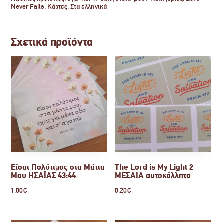
ΝΑΥΗ
Never Fails
,
Κάρτες
,
Στα ελληνικά
24:15
ποσότητα
Σχετικά προϊόντα
Είσαι Πολύτιμος στα Μάτια
The Lord is My Light 2
Μου ΗΣΑΪΑΣ 43:44
ΜΕΣΑΙΑ αυτοκόλλητα
1.00
€
0.20
€