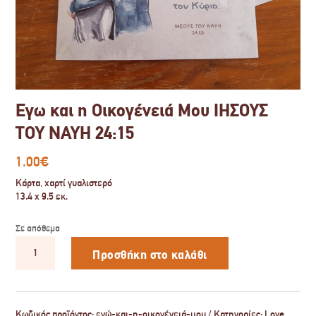
Εγω και η Οικογένειά Μου ΙΗΣΟΥΣ
ΤΟΥ ΝΑΥΗ 24:15
1.00
€
Κάρτα, χαρτί γυαλιστερό
13.4 x 9.5 εκ.
Σε απόθεμα
Εγω
και
Προσθήκη στο καλάθι
η
Οικογένειά
Μου
ΙΗΣΟΥΣ
ΤΟΥ
Κωδικός προϊόντος:
εγώ-και-η-οικογένειά-μου
Κατηγορίες:
Love