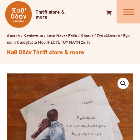
Αρχική
/
Κατάστημα
/
Love Never Fails
/
Κάρτες
/
Στα ελληνικά
/
Εγω
και η Οικογένειά Μου ΙΗΣΟΥΣ ΤΟΥ ΝΑΥΗ 24:15
Καθ Οδόν Thrift store & more