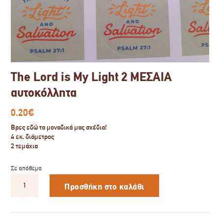
The Lord is My Light 2 ΜΕΣΑΙΑ
αυτοκόλλητα
0.20
€
Βρες εδώ τα μοναδικά μας σχέδια!
4 εκ. διάμετρος
2 τεμάχια
Σε απόθεμα
The
Lord
Προσθήκη στο καλάθι
is
My
Light
2