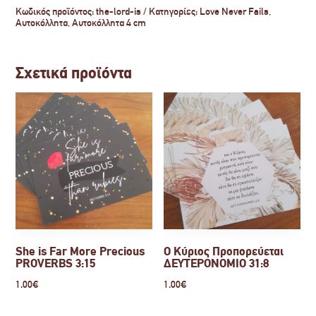
ΜΕΣΑΙΑ
Κωδικός προϊόντος:
the-lord-is
Κατηγορίες:
Love Never Fails
,
αυτοκόλλητα
Αυτοκόλλητα
,
Αυτοκόλλητα 4 cm
ποσότητα
Σχετικά προϊόντα
She is Far More Precious
Ο Κύριος Προπορεύεται
PROVERBS 3:15
ΔΕΥΤΕΡΟΝΟΜΙΟ 31:8
1.00
€
1.00
€