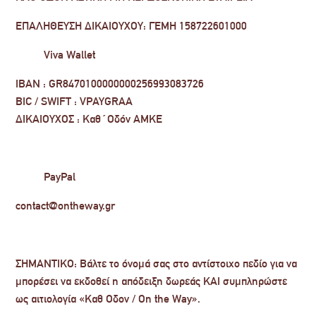
ΕΠΑΛΗΘΕΥΣΗ ΔΙΚΑΙΟΥΧΟΥ: ΓΕΜΗ 158722601000
Viva Wallet
ΙΒΑΝ : GR8470100000000256993083726
BIC / SWIFT : VPAYGRAA
ΔΙΚΑΙΟΥΧΟΣ : Καθ΄Οδόν ΑΜΚΕ
PayPal
contact@ontheway.gr
ΣΗΜΑΝΤΙΚΟ: Βάλτε το όνομά σας στο αντίστοιχο πεδίο για να
μπορέσει να εκδοθεί η απόδειξη δωρεάς ΚΑΙ συμπληρώστε
ως αιτιολογία «Καθ Οδον / On the Way».