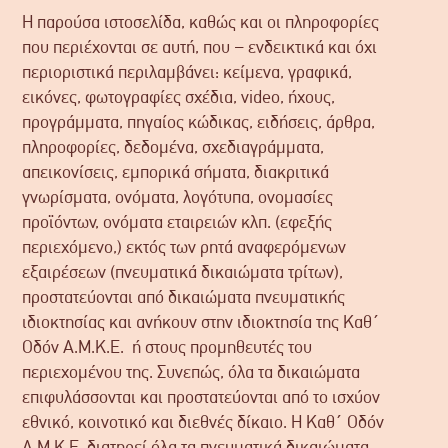
Η παρούσα ιστοσελίδα, καθώς και οι πληροφορίες
που περιέχονται σε αυτή, που – ενδεικτικά και όχι
περιοριστικά περιλαμβάνει: κείμενα, γραφικά,
εικόνες, φωτογραφίες σχέδια, video, ήχους,
προγράμματα, πηγαίος κώδικας, ειδήσεις, άρθρα,
πληροφορίες, δεδομένα, σχεδιαγράμματα,
απεικονίσεις, εμπορικά σήματα, διακριτικά
γνωρίσματα, ονόματα, λογότυπα, ονομασίες
προϊόντων, ονόματα εταιρειών κλπ. (εφεξής
περιεχόμενο,) εκτός των ρητά αναφερόμενων
εξαιρέσεων (πνευματικά δικαιώματα τρίτων),
προστατεύονται από δικαιώματα πνευματικής
ιδιοκτησίας και ανήκουν στην ιδιοκτησία της Καθ΄
Οδόν Α.Μ.Κ.Ε. ή στους προμηθευτές του
περιεχομένου της. Συνεπώς, όλα τα δικαιώματα
επιφυλάσσονται και προστατεύονται από το ισχύον
εθνικό, κοινοτικό και διεθνές δίκαιο. Η Καθ΄ Οδόν
Α.Μ.Κ.Ε. διατηρεί όλα τα πνευματικά δικαιώματα