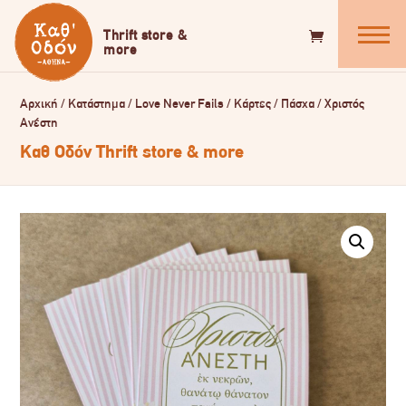
Αρχική
/
Κατάστημα
/
Love Never Fails
/
Κάρτες
/
Πάσχα
/
Χριστός
Ανέστη
Καθ Οδόν Thrift store & more