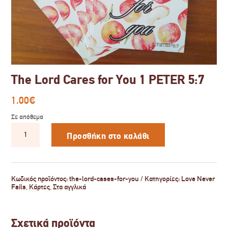
The Lord Cares for You 1 PETER 5:7
1.00
€
Σε απόθεμα
The
Lord
Προσθήκη στο καλάθι
Cares
for
You
1
PETER
Κωδικός προϊόντος:
the-lord-cases-for-you
Κατηγορίες:
Love Never
5:7
Fails
,
Κάρτες
,
Στα αγγλικά
ποσότητα
Σχετικά προϊόντα