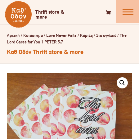
Αρχική
/
Κατάστημα
/
Love Never Fails
/
Κάρτες
/
Στα αγγλικά
/
The
Lord Cares for You 1 PETER 5:7
Καθ Οδόν Thrift store & more