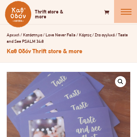
Αρχική
/
Κατάστημα
/
Love Never Fails
/
Κάρτες
/
Στα αγγλικά
/
Taste
and See PSALM 34:8
Καθ Οδόν Thrift store & more