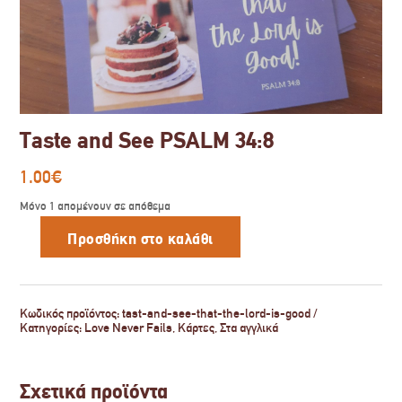
Taste and See PSALM 34:8
1.00
€
Μόνο 1 απομένουν σε απόθεμα
Προσθήκη στο καλάθι
Taste
and
See
PSALM
34:8
Κωδικός προϊόντος:
tast-and-see-that-the-lord-is-good
ποσότητα
Κατηγορίες:
Love Never Fails
,
Κάρτες
,
Στα αγγλικά
Σχετικά προϊόντα