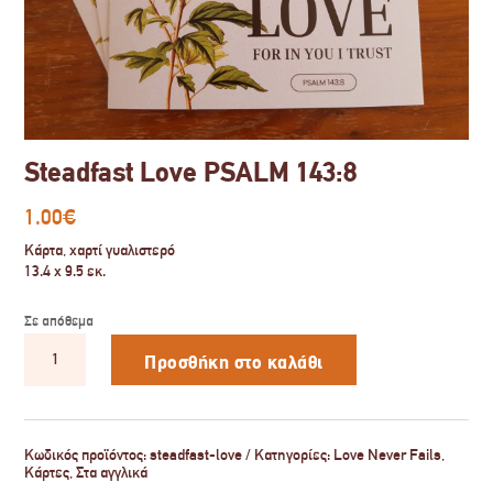
Steadfast Love PSALM 143:8
1.00
€
Κάρτα, χαρτί γυαλιστερό
13.4 x 9.5 εκ.
Σε απόθεμα
Steadfast
Love
Προσθήκη στο καλάθι
PSALM
143:8
ποσότητα
Κωδικός προϊόντος:
steadfast-love
Κατηγορίες:
Love Never Fails
,
Κάρτες
,
Στα αγγλικά