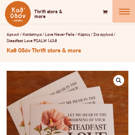
Αρχική
/
Κατάστημα
/
Love Never Fails
/
Κάρτες
/
Στα αγγλικά
/
Steadfast Love PSALM 143:8
Καθ Οδόν Thrift store & more