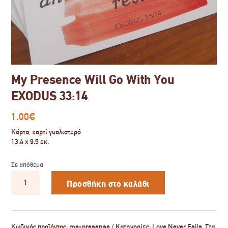
My Presence Will Go With You
EXODUS 33:14
1.00
€
Κάρτα, χαρτί γυαλιστερό
13.4 x 9.5 εκ.
Σε απόθεμα
My
Presence
Προσθήκη στο καλάθι
Will
Go
With
You
EXODUS
Κωδικός προϊόντος:
me-presense
Κατηγορίες:
Love Never Fails
,
Στα