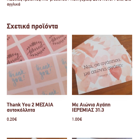
33:14
αγγλικά
ποσότητα
Σχετικά προϊόντα
Thank You 2 ΜΕΣΑΙΑ
Με Αιώνια Αγάπη
αυτοκόλλητα
ΙΕΡΕΜΙΑΣ 31:3
0.20
€
1.00
€