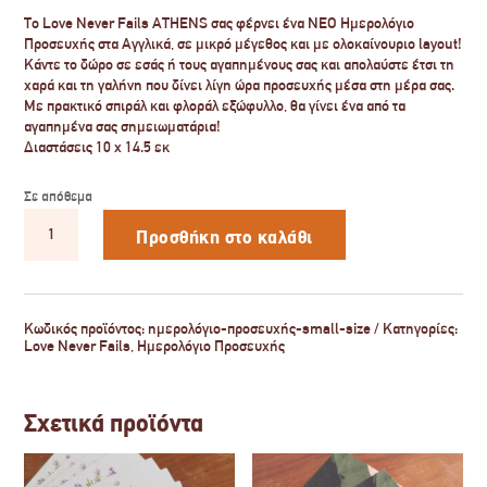
Το Love Never Fails ATHENS σας φέρνει ένα ΝΕΟ Ημερολόγιο
Προσευχής στα Αγγλικά, σε μικρό μέγεθος και με ολοκαίνουριο layout!
Κάντε το δώρο σε εσάς ή τους αγαπημένους σας και απολαύστε έτσι τη
χαρά και τη γαλήνη που δίνει λίγη ώρα προσευχής μέσα στη μέρα σας.
Με πρακτικό σπιράλ και φλοράλ εξώφυλλο, θα γίνει ένα από τα
αγαπημένα σας σημειωματάρια!
Διαστάσεις 10 x 14.5 εκ
Σε απόθεμα
Ημερολόγιο
Προσευχής
Προσθήκη στο καλάθι
(small
size)
ποσότητα
Κωδικός προϊόντος:
ημερολόγιο-προσευχής-small-size
Κατηγορίες:
Love Never Fails
,
Ημερολόγιο Προσευχής
Σχετικά προϊόντα