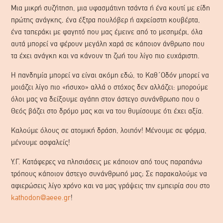
Μια μικρή συζήτηση, μια υφασμάτινη τσάντα ή ένα κουτί με είδη
πρώτης ανάγκης, ένα έξτρα πουλόβερ ή αχρείαστη κουβέρτα,
ένα ταπεράκι με φαγητό που μας έμεινε από το μεσημέρι, όλα
αυτά μπορεί να φέρουν μεγάλη χαρά σε κάποιον άνθρωπο που
τα έχει ανάγκη και να κάνουν τη ζωή του λίγο πιο ευχάριστη.
Η πανδημία μπορεί να είναι ακόμη εδώ, το Καθ΄Οδόν μπορεί να
μοιάζει λίγο πιο «ήσυχο» αλλά ο στόχος δεν αλλάζει: μπορούμε
όλοι μας να δείξουμε αγάπη στον άστεγο συνάνθρωπο που ο
Θεός βάζει στο δρόμο μας και να του θυμίσουμε ότι έχει αξία.
Καλούμε όλους σε ατομική δράση, λοιπόν! Μένουμε σε φόρμα,
μένουμε ασφαλείς!
Υ.Γ. Κατάφερες να πλησιάσεις με κάποιον από τους παραπάνω
τρόπους κάποιον άστεγο συνάνθρωπό μας; Σε παρακαλούμε να
αφιερώσεις λίγο χρόνο και να μας γράψεις την εμπειρία σου στο
kathodon@aeee.gr
!