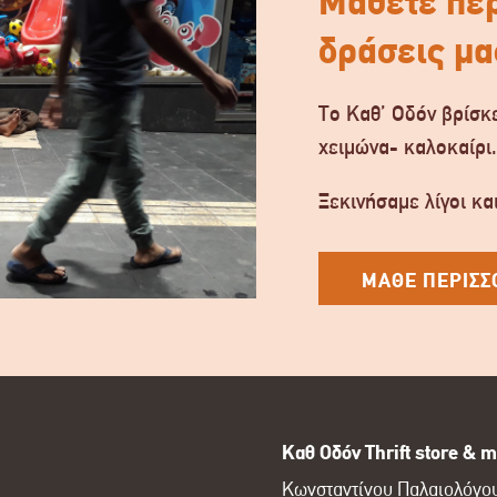
Μάθετε περ
δράσεις μα
Το Καθ’ Οδόν βρίσκε
χειμώνα- καλοκαίρι
Ξεκινήσαμε λίγοι και
ΜΑΘΕ ΠΕΡΙΣΣ
Καθ Οδόν Thrift store & m
Κωνσταντίνου Παλαιολόγου