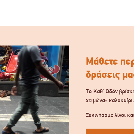
Μάθετε περ
δράσεις μα
Το Καθ’ Οδόν βρίσκε
χειμώνα- καλοκαίρι
Ξεκινήσαμε λίγοι και