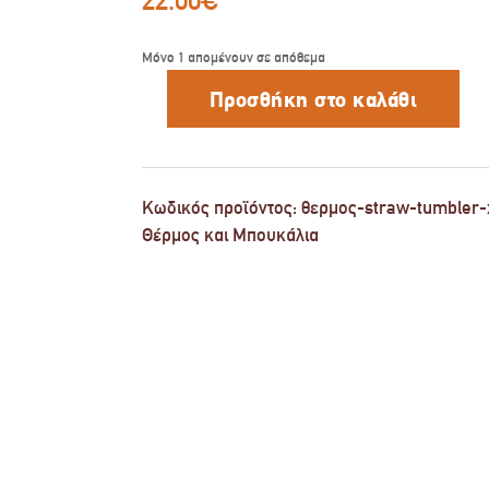
Μόνο 1 απομένουν σε απόθεμα
Προσθήκη στο καλάθι
ΘΕΡΜΟΣ
STRAW
TUMBLER
XL
SAVE
THE
Κωδικός προϊόντος:
θερμος-straw-tumbler-
AEGEAN
Θέρμος και Μπουκάλια
900ml
TENDER
LACE
ποσότητα