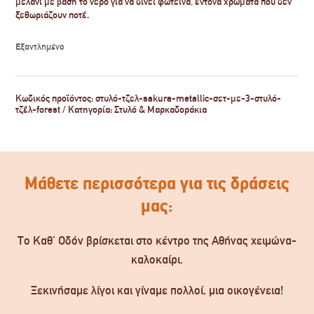
μελάνι με βάση το νερό για να δίνει φωτεινά, έντονα χρώματα που δεν
ξεθωριάζουν ποτέ.
Εξαντλημένο
Κωδικός προϊόντος:
στυλό-τζελ-sakura-metallic-σετ-με-3-στυλό-
τζέλ-forest
Κατηγορία:
Στυλό & Μαρκαδοράκια
Μάθετε περισσότερα για τις δράσεις
μας:
Το Καθ’ Οδόν βρίσκεται στο κέντρο της Αθήνας χειμώνα-
καλοκαίρι.
Ξεκινήσαμε λίγοι και γίναμε πολλοί, μια οικογένεια!