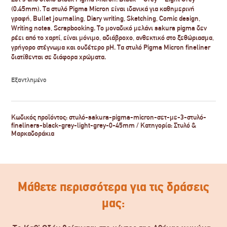
(0.45mm). Τα στυλό Pigma Micron είναι ιδανικά για καθημερινή
γραφή, Bullet journaling, Diary writing, Sketching, Comic design,
Writing notes, Scrapbooking. Το μοναδικό μελάνι sakura pigma δεν
ρέει από το χαρτί, είναι μόνιμο, αδιάβροχο, ανθεκτικό στο ξεθώριασμα,
γρήγορο στέγνωμα και ουδέτερο pH. Τα στυλό Pigma Micron fineliner
διατίθενται σε διάφορα χρώματα.
Εξαντλημένο
Κωδικός προϊόντος:
στυλό-sakura-pigma-micron-σετ-με-3-στυλό-
fineliners-black-grey-light-grey-0-45mm
Κατηγορία:
Στυλό &
Μαρκαδοράκια
Μάθετε περισσότερα για τις δράσεις
μας: