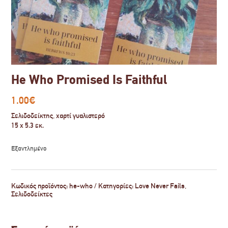
He Who Promised Is Faithful
1.00
€
Σελιδοδείκτης, χαρτί γυαλιστερό
15 x 5.3 εκ.
Εξαντλημένο
Κωδικός προϊόντος:
he-who
Κατηγορίες:
Love Never Fails
,
Σελιδοδείκτες