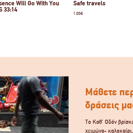
ence Will Go With You
Safe travels
 33:14
1.00
€
Μάθετε περ
δράσεις μα
Το Καθ’ Οδόν βρίσκε
χειμώνα- καλοκαίρι