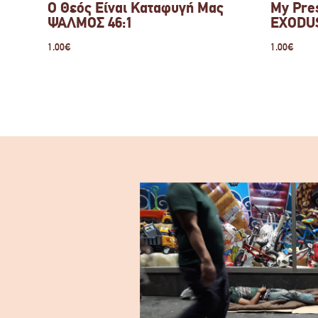
Ο Θεός Είναι Καταφυγή Μας
My Pres
ΨΑΛΜΟΣ 46:1
EXODUS
1.00
€
1.00
€