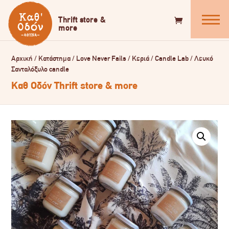
Αρχική
/
Κατάστημα
/
Love Never Fails
/
Κεριά
/
Candle Lab
/
Λευκό
Σανταλόξυλο candle
Καθ Οδόν Thrift store & more