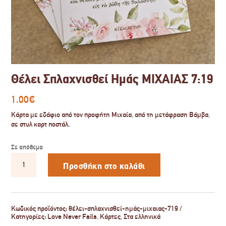
Θέλει Σπλαχνισθεί Ημάς ΜΙΧΑΙΑΣ 7:19
1.00
€
Κάρτα με εδάφιο από τον προφήτη Μιχαία, από τη μετάφραση Βάμβα,
σε στυλ καρτ ποστάλ.
Σε απόθεμα
Θέλει
Σπλαχνισθεί
Προσθήκη στο καλάθι
Ημάς
ΜΙΧΑΙΑΣ
7:19
ποσότητα
Κωδικός προϊόντος:
θέλει-σπλαχνισθεί-ημάς-μιχαιας-719
Κατηγορίες:
Love Never Fails
,
Κάρτες
,
Στα ελληνικά