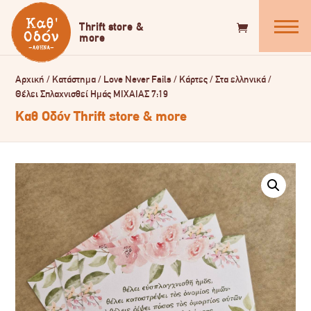
Αρχική
/
Κατάστημα
/
Love Never Fails
/
Κάρτες
/
Στα ελληνικά
/
Θέλει Σπλαχνισθεί Ημάς ΜΙΧΑΙΑΣ 7:19
Καθ Οδόν Thrift store & more