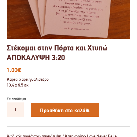
Στέκομαι στην Πόρτα και Χτυπώ
ΑΠΟΚΑΛΥΨΗ 3:20
1.00
€
Κάρτα, χαρτί γυαλιστερό
13.4 x 9.5 εκ.
Σε απόθεμα
Στέκομαι
στην
Προσθήκη στο καλάθι
Πόρτα
και
Χτυπώ
ΑΠΟΚΑΛΥΨΗ
3:20
Κωδικός προϊόντος:
αποκάλυψη
Κατηγορίες:
Love Never Fails
,