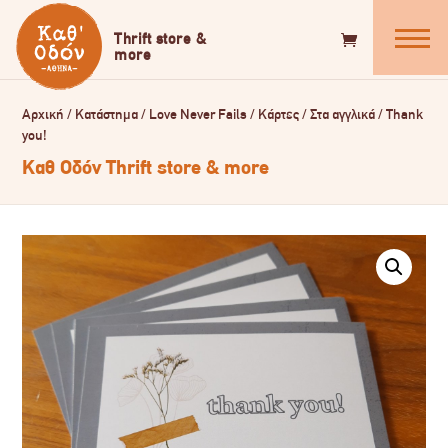
Αρχική
/
Κατάστημα
/
Love Never Fails
/
Κάρτες
/
Στα αγγλικά
/
Thank
you!
Καθ Οδόν Thrift store & more