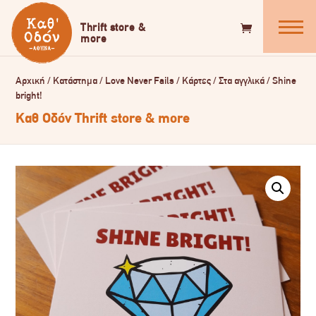
Αρχική
/
Κατάστημα
/
Love Never Fails
/
Κάρτες
/
Στα αγγλικά
/
Shine
bright!
Καθ Οδόν Thrift store & more