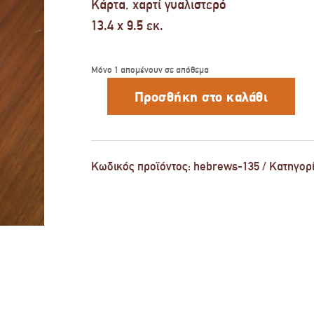
Κάρτα, χαρτί γυαλιστερό
13.4 x 9.5 εκ.
Μόνο 1 απομένουν σε απόθεμα
Προσθήκη στο καλάθι
Never
Leave
You
HEBREWS
13:5
ποσότητα
Κωδικός προϊόντος:
hebrews-135
Κατηγορ