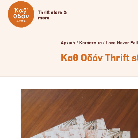
Αρχική
/
Κατάστημα
/
Love Never Fai
Καθ Οδόν Thrift 