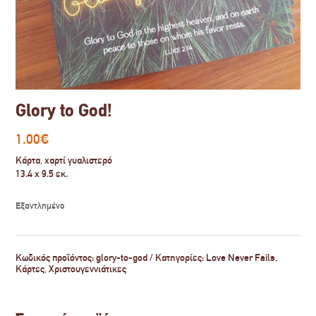
Glory to God!
1.00
€
Κάρτα, χαρτί γυαλιστερό
13.4 x 9.5 εκ.
Εξαντλημένο
Κωδικός προϊόντος:
glory-to-god
Κατηγορίες:
Love Never Fails
,
Κάρτες
,
Χριστουγεννιάτικες