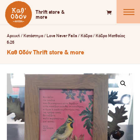
Αρχική
/
Κατάστημα
/
Love Never Fails
/
Κάδρα
/
Κάδρο Ματθαίος
6:26
Καθ Οδόν Thrift store & more