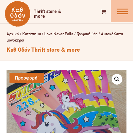
Αρχική
/
Κατάστημα
/
Love Never Fails
/
Γραφική ύλη
/
Αυτοκόλλητα
μονόκεροι
Καθ Οδόν Thrift store & more
Προσφορά!