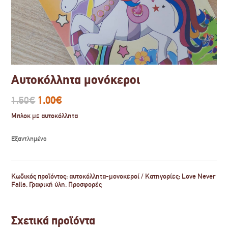
Αυτοκόλλητα μονόκεροι
Original
Η
1.50
€
1.00
€
price
τρέχουσα
Μπλοκ με αυτοκόλλητα
was:
τιμή
1.50€.
είναι:
Εξαντλημένο
1.00€.
Κωδικός προϊόντος:
αυτοκόλλητα-μονοκεροί
Κατηγορίες:
Love Never
Fails
,
Γραφική ύλη
,
Προσφορές
Σχετικά προϊόντα