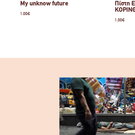
My unknow future
Πίστη Ε
ΚΟΡΙΝΘ
1.00
€
1.00
€