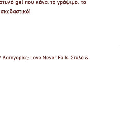
 στυλό gel που κάνει το γράψιμο, το
ασκεδαστικό!
Κατηγορίες:
Love Never Fails
,
Στυλό &