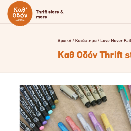
Αρχική
/
Κατάστημα
/
Love Never Fai
Καθ Οδόν Thrift 