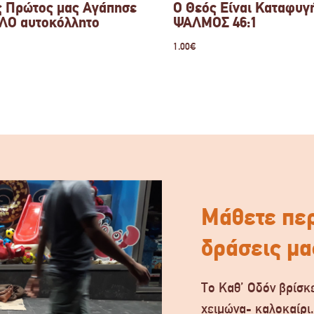
ς Πρώτος μας Αγάπησε
Ο Θεός Είναι Καταφυγ
ΛΟ αυτοκόλλητο
ΨΑΛΜΟΣ 46:1
1.00
€
Μάθετε περ
δράσεις μα
Το Καθ’ Οδόν βρίσκε
χειμώνα- καλοκαίρι