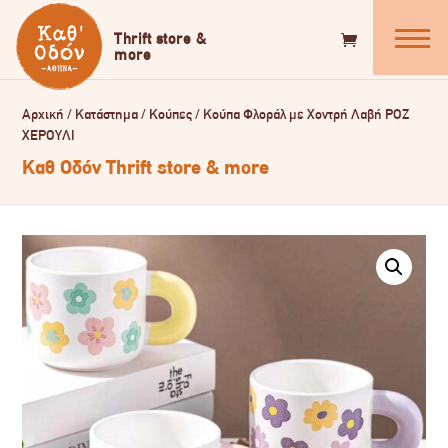
Αρχική
/
Κατάστημα
/
Κούπες
/
Κούπα Φλοράλ με Χοντρή Λαβή ΡΟΖ
ΧΕΡΟΥΛΙ
Καθ Οδόν Thrift store & more