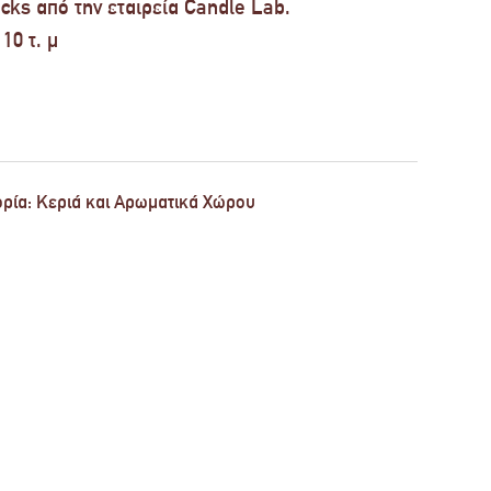
ks από την εταιρεία Candle Lab.
10 τ. μ
ρία:
Κεριά και Αρωματικά Χώρου