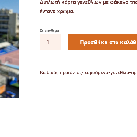
Διπλωτή κάρτα γενεθλίων με φάκελο της
έντονο χρώμα.
Σε απόθεμα
Χαρούμενα
Γενέθλια
Προσθήκη στο καλάθ
(Αριθμοί
6)
ποσότητα
Κωδικός προϊόντος:
χαρούμενα-γενέθλια-αρ