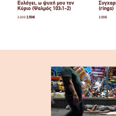
Ευλόγει, ω ψυχή μου τον
Συγχαρ
Κύριο (Ψαλμός 103:1-2)
(rings)
Original
Η
3.00
€
2.50
€
3.00
€
price
τρέχουσα
was:
τιμή
3.00€.
είναι:
2.50€.