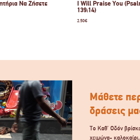
ητήρια Να Ζήσετε
I Will Praise You (Psa
139:14)
2.50
€
Μάθετε περ
δράσεις μα
Το Καθ’ Οδόν βρίσκε
χειμώνα- καλοκαίρι