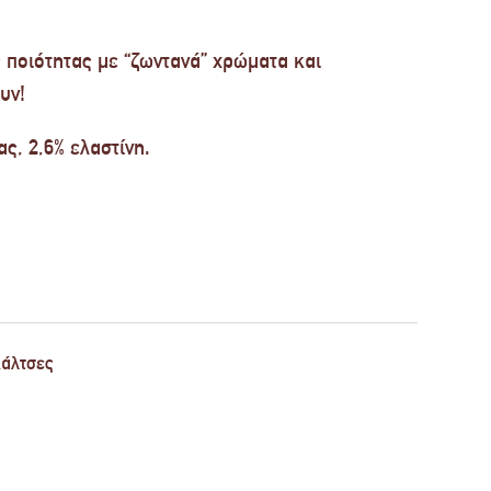
ς ποιότητας με “ζωντανά” χρώματα και
υν!
ς, 2,6% ελαστίνη.
άλτσες