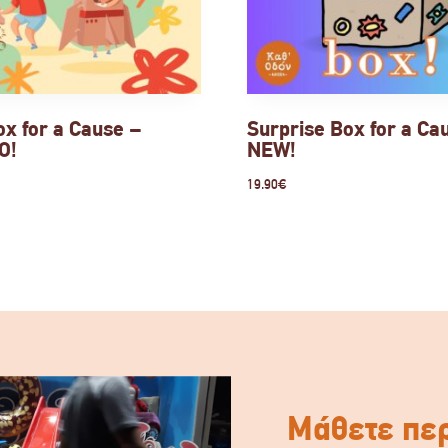
ox for a Cause –
Surprise Box for a Ca
Ο!
NEW!
19.90
€
Μάθετε περ