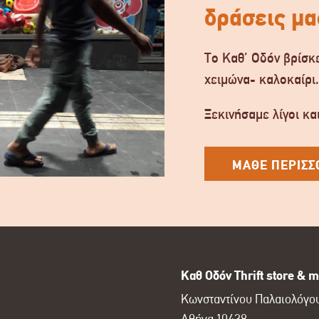
δράσεις μα
Το Καθ’ Οδόν βρίσκε
χειμώνα- καλοκαίρι
Ξεκινήσαμε λίγοι και
ΜΑΘΕ ΠΕΡΙΣΣ
Καθ Οδόν Thrift store & m
Κωνσταντίνου Παλαιολόγου
Αθήνα 10438