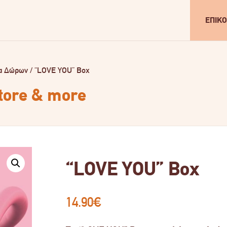
ΕΠΙΚΟ
α Δώρων
/
“LOVE YOU” Box
store & more
“LOVE YOU” Box
14.90
€