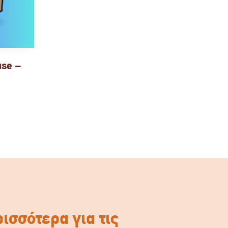
use –
ισσότερα για τις