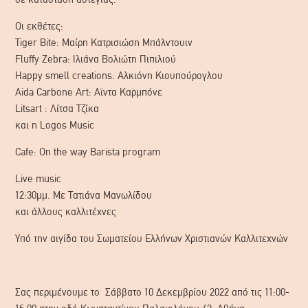
Οι εκθέτες:
Tiger Bite: Μαίρη Κατρισιώση Μπάλντουιν
Fluffy Zebra: Ιλιάνα Βολιώτη Πιπιλιού
Happy smell creations: Αλκιόνη Κιουπούρογλου
Aida Carbone Art: Αϊντα Καρμπόνε
Litsart : Λίτσα Τζίκα
και η Logos Music
Cafe: On the way Barista program
Live music
12:30μμ. Με Τατιάνα Μανωλίδου
και άλλους καλλιτέχνες
Υπό την αιγίδα του Σωματείου Ελλήνων Χριστιανών Καλλιτεχνών
Σας περιμένουμε το Σάββατο 10 Δεκεμβρίου 2022 από τις 11:00-